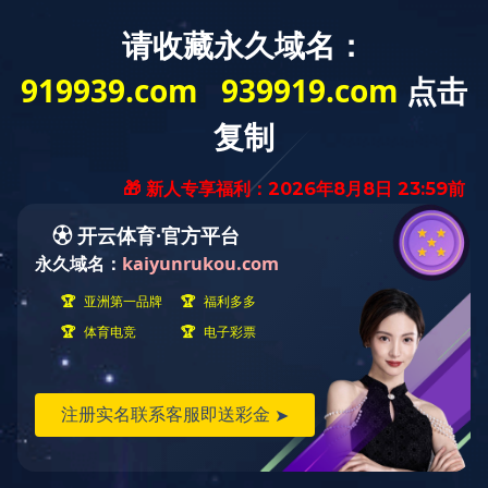
首页
公司简介
产品展示