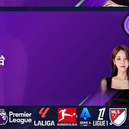
新闻资讯
乐竞官网登录入口_乐竞·体育（中国）官方网站设备做好更
随着城市化的不断加速，城市面临着越来越多的挑战，包括能源消耗、环境质量、交
需求，乐竞官网登录入口_乐竞·体育（中国）官方网站的设计和技术也在不断演进。本
国）官方网站的未来趋势，并介绍它们如何满足城市的不断变化需求。
1. 智能化和物联网连接
未来的乐竞官网登录入口_乐竞·体育（中国）官方网站将更加智能化，通过物联网（I
入口_乐竞·体育（中国）官方网站将具备传感器、摄像头、通信设备和数据分析功能
数、噪音水平等，将数据传输到城市管理中心，以实现更智能的城市管理。例如，乐竞
以通过传感器检测交通拥堵，并实时调整交通信号灯，以改善交通流畅度。
此外，智能乐竞官网登录入口_乐竞·体育（中国）官方网站还可以提供公共Wi-Fi、
市居民提供更多便利。