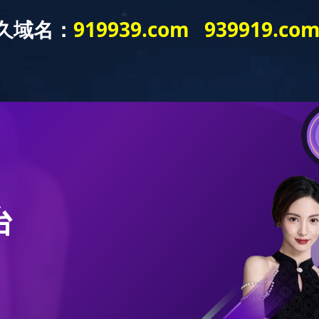
产品展示
新闻资讯
生产设备