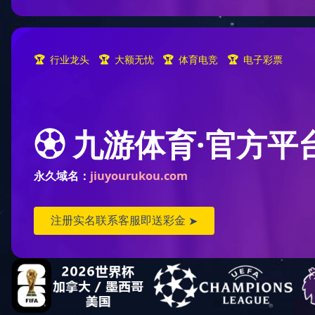
产品展示
灯杆设备,乐竞官网登录入口_乐
竞·体育（中国）官方网站设备
乐竞官网登录入口_乐竞·体育
（中国）官方网站生产线
液压板料折弯机
双机联动液压板料折弯机
液压闸式剪板机
液压摆式剪板机
三辊卷板机
大型上辊数控万能式卷板机
机械剪板机
YQ32四柱液压机
扫地机