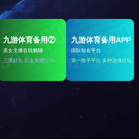
LED（发光二极管）照明。LED灯具具有更
源消耗，减少运营成本，降低碳排放。此外，
的应用。太阳能和风能集成可以部分或完全为路
，促进城市的可持续发展。这些系统还可以储
它们可以根据不同的城市需求和情景进行定制。
通需求进行调整，灯具的颜色和亮度可以根据特
市照明和景观效果。