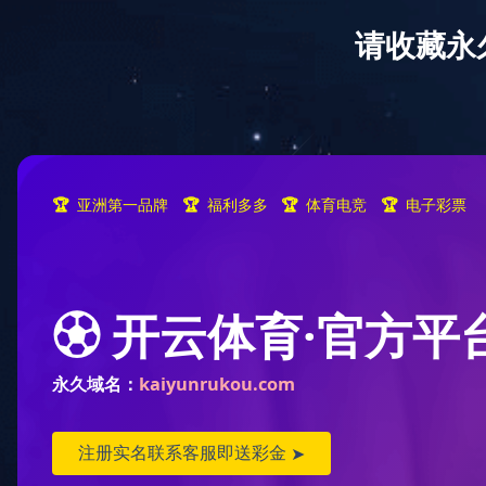
首页
公司简介