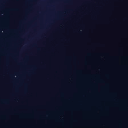
5. 环保材料和可持续性
未来的乐竞官网登录入口_乐竞·体育（中国）官方网站将采用更多的环保材料和可持
于减少资源浪费和污染。乐竞官网登录入口_乐竞·体育（中国）官方网站的设计也将
生命周期分析。
6. 安全和监控功能
未来的乐竞官网登录入口_乐竞·体育（中国）官方网站将具备更强大的安全和监控功
于犯罪预防和紧急事件响应。此外，乐竞官网登录入口_乐竞·体育（中国）官方网站
害，以提前预警和保护居民。
7. 数据共享和城市规划
未来的乐竞官网登录入口_乐竞·体育（中国）官方网站将成为城市数据的重要来源之
好地规划交通、基础设施和城市发展。这将有助于提高城市的可持续性、安全性和居